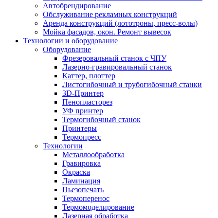
Автобрендирование
Обслуживание рекламных конструкций
Аренда конструкций (лототроны, пресс-волы)
Мойка фасадов, окон. Ремонт вывесок
Технологии и оборудование
Оборудование
Фрезеровальный станок с ЧПУ
Лазерно-гравировальный станок
Каттер, плоттер
Листогибочный и трубогибочный станки
3D-Принтер
Пенопласторез
УФ принтер
Термогибочный станок
Принтеры
Термопресс
Технологии
Металлообработка
Гравировка
Окраска
Ламинация
Пьезопечать
Термоперенос
Термомоделирование
Лазерная обработка