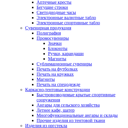
Аптечные кресты
Бегущие строки
Светодиодные часы
Электронные валютные табло
Электронные спортивные табло
Сувенирная продукция
Полиграфия
Промосувениры
Значки
Блокноты
Ручки, карандаши
Магниты
Сублимационные сувениры
Печать на футболках
Печать на кружках
Магниты
Печать на спецодежде
Каркасно-тентовые конструкции
Быстровозводимые крытые спортивные
сооружения
Ангары для сельского хозяйства
Летнее кафе, шатер
Многофункциональные ангары и склады
Прочие изделия из тентовой ткани
Изделия из оргстекла