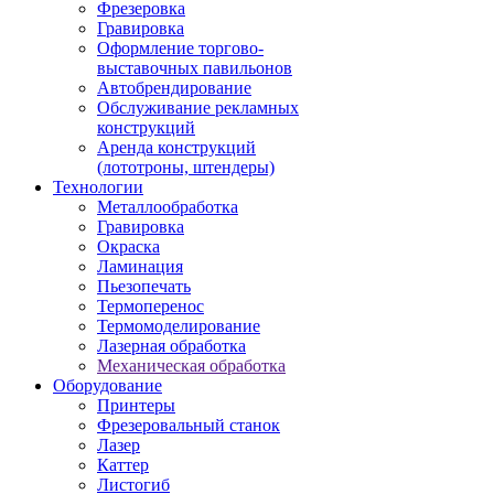
Фрезеровка
Гравировка
Оформление торгово-
выставочных павильонов
Автобрендирование
Обслуживание рекламных
конструкций
Аренда конструкций
(лототроны, штендеры)
Технологии
Металлообработка
Гравировка
Окраска
Ламинация
Пьезопечать
Термоперенос
Термомоделирование
Лазерная обработка
Механическая обработка
Оборудование
Принтеры
Фрезеровальный станок
Лазер
Каттер
Листогиб