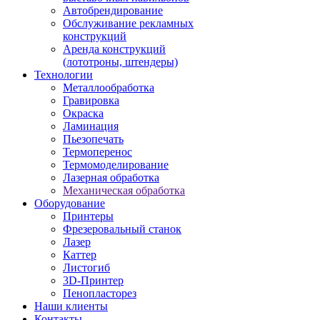
Автобрендирование
Обслуживание рекламных
конструкций
Аренда конструкций
(лототроны, штендеры)
Технологии
Металлообработка
Гравировка
Окраска
Ламинация
Пьезопечать
Термоперенос
Термомоделирование
Лазерная обработка
Механическая обработка
Оборудование
Принтеры
Фрезеровальный станок
Лазер
Каттер
Листогиб
3D-Принтер
Пенопласторез
Наши клиенты
Контакты