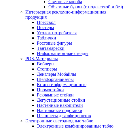
Световые короба
Объемные буквы (с подсветкой и без)
Интерьерная рекламно-информационная
продукция
Прессвол
Постеры
Уголок потребителя
Таблички
Ростовые фигуры
Тантамарески
Информационные стенды
POS-Материалы
Воблеры
Стопперы
Денглеры Мобайлы
Шелфорганайзеры
Книги информационные
Промостойки
Рекламные стойки
Дегустационные стойки
Настенные накопители
Настольные подставки
Планшеты для официантов
Электронные светодиодные табло
Электронные комбинированные табло